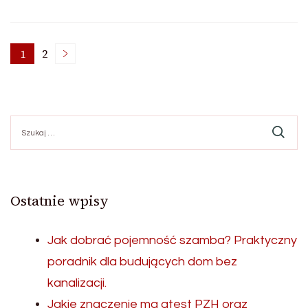
Stronicowanie
1
2
Strona
Strona
wpisów
Szukaj:
Ostatnie wpisy
Jak dobrać pojemność szamba? Praktyczny
poradnik dla budujących dom bez
kanalizacji.
Jakie znaczenie ma atest PZH oraz