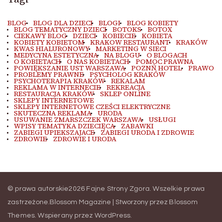
BLOG
BLOG DLA DZIECI
BLOGI
BLOG KOBIETY
BLOG TEMATYCZNY DZIECI
BOTOKS
BOTOX
CIEKAWY BLOG
DZIECI
KOBIECIE
KOBIETA
KOBIETY KOBIETOM
KRAKOW RESTAURANT
KRAKÓW
KWAS HIALURONOWY
MARKETING W SIECI
MEDYCYNA ESTETYCZNA
NA BLOGU
O BLOGACH
O KOBIETACH
O NAS KOBIETACH
POMOC PRAWNA
POWIĘKSZANIE UST WARSZAWA
POZNŃ HOTEL
PRAWO
PROBLEMY PRAWNE
PSYCHOLOG KRAKÓW
PSYCHOTERAPIA KRAKÓW
REKALAM
REKLAMA W INTERNECIE
REKREACJA
RESTAURACJA KRAKÓW
SKLEP ONLINE
SKLEPY INTERNETOWE
SKLEPY INTERNETOWE CZEŚCI ELEKTRYCZNE
SKUTECZNA REKLAMA
URODA
USUWANIE ZMARSZCZEK WARSZAWA
USŁUGI
WPISY TEMATYKA DZIECIĘCA
ZABAWKI
ZABIEGI UPIEKSZAJACE
ZABIEGI URODA I ZDROWIE
ZDROWIE
ZDROWIE I URODA
© prawa autorskie2026
Fajne Strony Zgora
. Wszelkie prawa
zastrzeżone.
Blossom Magazine | Stworzony przez
Blossom
Themes
.
Wspierany przez
WordPress
.