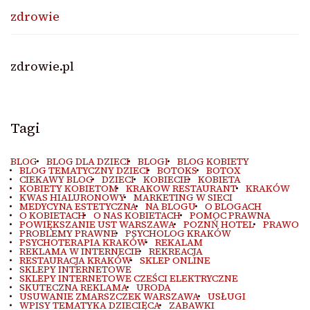
zdrowie
zdrowie.pl
Tagi
BLOG
BLOG DLA DZIECI
BLOGI
BLOG KOBIETY
BLOG TEMATYCZNY DZIECI
BOTOKS
BOTOX
CIEKAWY BLOG
DZIECI
KOBIECIE
KOBIETA
KOBIETY KOBIETOM
KRAKOW RESTAURANT
KRAKÓW
KWAS HIALURONOWY
MARKETING W SIECI
MEDYCYNA ESTETYCZNA
NA BLOGU
O BLOGACH
O KOBIETACH
O NAS KOBIETACH
POMOC PRAWNA
POWIĘKSZANIE UST WARSZAWA
POZNŃ HOTEL
PRAWO
PROBLEMY PRAWNE
PSYCHOLOG KRAKÓW
PSYCHOTERAPIA KRAKÓW
REKALAM
REKLAMA W INTERNECIE
REKREACJA
RESTAURACJA KRAKÓW
SKLEP ONLINE
SKLEPY INTERNETOWE
SKLEPY INTERNETOWE CZEŚCI ELEKTRYCZNE
SKUTECZNA REKLAMA
URODA
USUWANIE ZMARSZCZEK WARSZAWA
USŁUGI
WPISY TEMATYKA DZIECIĘCA
ZABAWKI