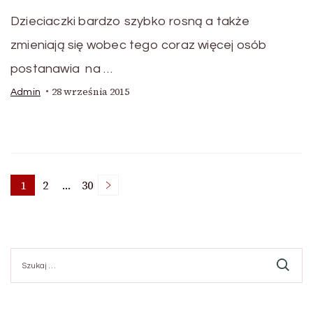
Dzieciaczki bardzo szybko rosną a także
zmieniają się wobec tego coraz więcej osób
postanawia na …
28 września 2015
Admin
Stronicowanie
1
2
…
30
Strona
Strona
Strona
wpisów
Szukaj: