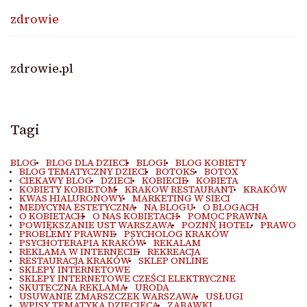
zdrowie
zdrowie.pl
Tagi
BLOG
BLOG DLA DZIECI
BLOGI
BLOG KOBIETY
BLOG TEMATYCZNY DZIECI
BOTOKS
BOTOX
CIEKAWY BLOG
DZIECI
KOBIECIE
KOBIETA
KOBIETY KOBIETOM
KRAKOW RESTAURANT
KRAKÓW
KWAS HIALURONOWY
MARKETING W SIECI
MEDYCYNA ESTETYCZNA
NA BLOGU
O BLOGACH
O KOBIETACH
O NAS KOBIETACH
POMOC PRAWNA
POWIĘKSZANIE UST WARSZAWA
POZNŃ HOTEL
PRAWO
PROBLEMY PRAWNE
PSYCHOLOG KRAKÓW
PSYCHOTERAPIA KRAKÓW
REKALAM
REKLAMA W INTERNECIE
REKREACJA
RESTAURACJA KRAKÓW
SKLEP ONLINE
SKLEPY INTERNETOWE
SKLEPY INTERNETOWE CZEŚCI ELEKTRYCZNE
SKUTECZNA REKLAMA
URODA
USUWANIE ZMARSZCZEK WARSZAWA
USŁUGI
WPISY TEMATYKA DZIECIĘCA
ZABAWKI