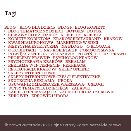
Tagi
BLOG
BLOG DLA DZIECI
BLOGI
BLOG KOBIETY
BLOG TEMATYCZNY DZIECI
BOTOKS
BOTOX
CIEKAWY BLOG
DZIECI
KOBIECIE
KOBIETA
KOBIETY KOBIETOM
KRAKOW RESTAURANT
KRAKÓW
KWAS HIALURONOWY
MARKETING W SIECI
MEDYCYNA ESTETYCZNA
NA BLOGU
O BLOGACH
O KOBIETACH
O NAS KOBIETACH
POMOC PRAWNA
POWIĘKSZANIE UST WARSZAWA
POZNŃ HOTEL
PRAWO
PROBLEMY PRAWNE
PSYCHOLOG KRAKÓW
PSYCHOTERAPIA KRAKÓW
REKALAM
REKLAMA W INTERNECIE
REKREACJA
RESTAURACJA KRAKÓW
SKLEP ONLINE
SKLEPY INTERNETOWE
SKLEPY INTERNETOWE CZEŚCI ELEKTRYCZNE
SKUTECZNA REKLAMA
URODA
USUWANIE ZMARSZCZEK WARSZAWA
USŁUGI
WPISY TEMATYKA DZIECIĘCA
ZABAWKI
ZABIEGI UPIEKSZAJACE
ZABIEGI URODA I ZDROWIE
ZDROWIE
ZDROWIE I URODA
© prawa autorskie2026
Fajne Strony Zgora
. Wszelkie prawa