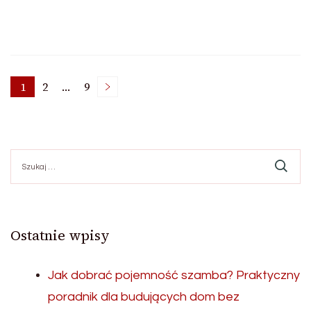
Stronicowanie
1
2
…
9
Strona
Strona
Strona
wpisów
Szukaj:
Ostatnie wpisy
Jak dobrać pojemność szamba? Praktyczny
poradnik dla budujących dom bez