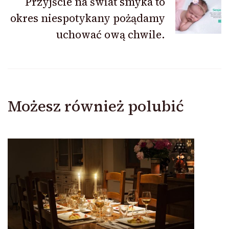
Przyjście na świat smyka to
okres niespotykany pożądamy
uchować ową chwile.
Możesz również polubić